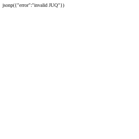
jsonp({"error":"invalid JUQ"})