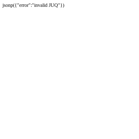
jsonp({"error":"invalid JUQ"})