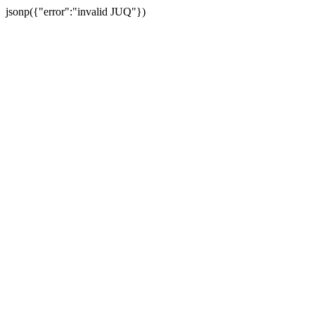
jsonp({"error":"invalid JUQ"})